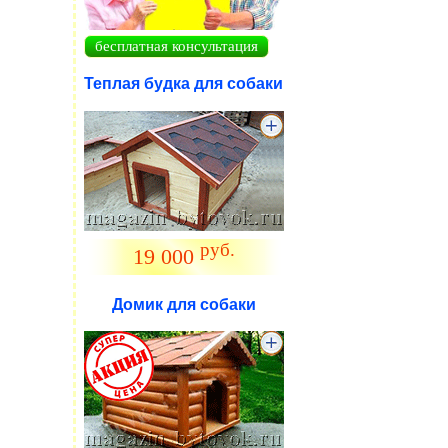
бесплатная консультация
Теплая будка для собаки
руб.
19 000
Домик для собаки
.