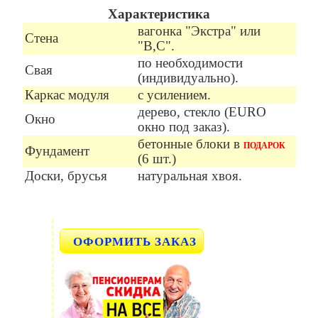
Характеристика
вагонка "Экстра" или
Стена
"В,С".
по необходимости
Свая
(индивидуально).
Каркас модуля
с усилением.
дерево, стекло (EURO
Окно
окно под заказ).
бетонные блоки в
ПОДАРОК
Фундамент
(6 шт.)
Доски, брусья
натуральная хвоя.
ОФОРМИТЬ ЗАКАЗ