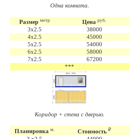
Одна комната.
метр
руб.
Размер
Цена
3х2.5
38000
4х2.5
45000
5х2.5
54000
6х2.5
58000
7х2.5
67200
***
Коридор + стена с дверью.
м.
₽
Планировка
Стоимость
3 х2.5
44000