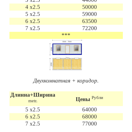
4 х2.5
50000
5 х2.5
59000
6 х2.5
63500
7 х2.5
72200
***
Двухкомнатная + коридор.
Длинна+Ширина
Рубли
Цены
metr.
5 х2.5
64000
6 х2.5
68000
7 х2.5
77000