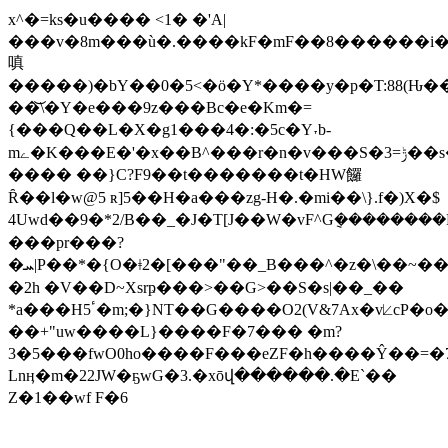
x^�=ks�u���� <1� �'A|
���v�8m���ù�.����kF�mF��8������i����,ڴD�3����_�sνw�xP��̔�Xؽ�s������o��ƥ�󃗕�70��y�W.
嗔
�����)�bY��0�5<�ö�Y*����y�p�T:88(Ԋ�
��͝\�Y�e���9z���Bc�e�Km�=
{���Q��L�X�g1���4�:�5c�Y˕b-
mے�K���E�'�x��В^���r�n�v���S�3=ݱ��s�;�
���� ��}C?F9��t�������t�HW饠
Ȓ��l�w@5 ʀ]5��H�a���zg-H�.�mi��\}.f�)X�$
4Uwd��9�*2/B��_�J�T[J��W�vF^G݈������
���pr���?
�ܚ|P��*�{O�ǂ2�[���"��_B���^�z�\��~��܀X�y�T1��!
�2h �V��D~Xsrҏ���>��G>��S�s|��_��
*a���Hٴ5�m;�}NT��G����O2(V&7Ax�v⟀cP�o����j�dǑ��UT��`q��htB��������!
��+"uw����L}����F�7��� �m?
3�5���fwO0ho����F���eZF�h����Ŷ��=�7
Lnӊ�m�22JW�ҕwG�3.�xōվ������.�E`��
Z�1��wf F�6