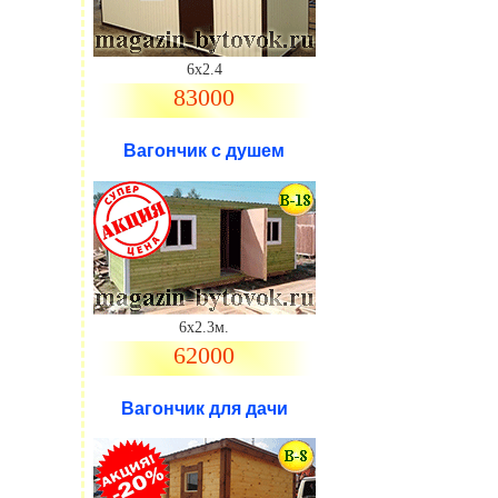
6х2.4
83000
Вагончик с душем
.
6х2.3м.
62000
Вагончик для дачи
.