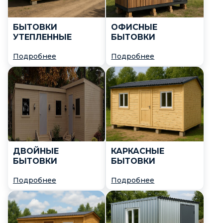
постройки
9 метров
БЫТОВКИ
ОФИСНЫЕ
2 метра
УТЕПЛЕННЫЕ
БЫТОВКИ
2.3 метра
Подробнее
Подробнее
2.4 метра
4 метра
5 метров
6
Тип каркаса
ДВОЙНЫЕ
КАРКАСНЫЕ
Деревянный
БЫТОВКИ
БЫТОВКИ
Металлический
Подробнее
Подробнее
Особенности
Рекомендуемые