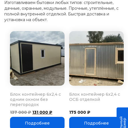
Изготавливаем бытовки любых типов: строительные,
дачные, охранные, модульные. Прочные, утеплённые, с
полной внутренней отделкой. Быстрая доставка и
установка на объект.
Блок контейнер 6х2,4 с
Блок контейнер 6х2,4 с
одним окном без
ОСБ отделкой
перегородок
Первоначальная
Текущая
137 000
₽
131 000
₽
175 000
₽
цена
цена:
составляла
131
Подробнее
Подробнее
137
000 ₽.