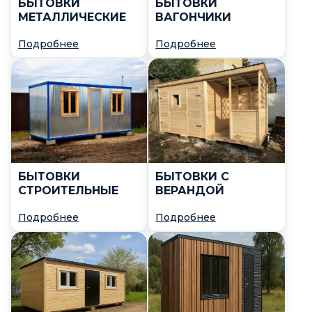
20 метров
БЫТОВКИ
БЫТОВКИ
МЕТАЛЛИЧЕСКИЕ
ВАГОНЧИКИ
35 м²
36
Подробнее
Подробнее
4 матра
8 метров
Ширина
постройки
2 метра
БЫТОВКИ
БЫТОВКИ С
3 метра
СТРОИТЕЛЬНЫЕ
ВЕРАНДОЙ
4 метра
Подробнее
Подробнее
5 метров
6 метров
6х6 метров
7 метров
Глубина