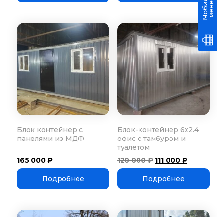
000 ₽.
Блок контейнер с
Блок-контейнер 6х2.4
панелями из МДФ
офис с тамбуром и
туалетом
Первоначальна
Текуща
165 000
₽
120 000
₽
111 000
₽
цена
цена:
составляла
111
Подробнее
Подробнее
120
000 ₽.
000 ₽.