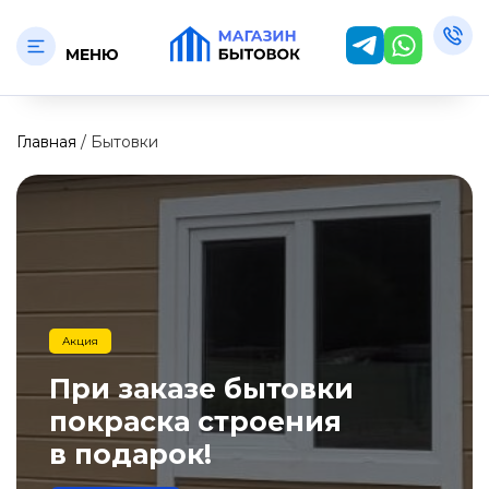
МЕНЮ
×
Главная
/
Бытовки
Сортровать по
Цена
65 000₽
465 000₽
Акция
При заказе бытовки
-
₽
покраска строения
в подарок!
Назначение