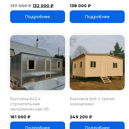
Первоначальная
Текущая
137 000
₽
132 000
₽
138 000
₽
цена
цена:
составляла
132
Подробнее
Подробнее
137
000 ₽.
000 ₽.
Бытовка 6х2,4
Бытовка 6х6 с тремя
строительная
комнатами
металлическая-05
161 000
₽
249 200
₽
Подробнее
Подробнее