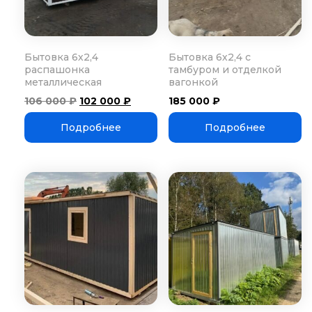
Бытовка 6х2,4
Бытовка 6х2,4 с
распашонка
тамбуром и отделкой
металлическая
вагонкой
Первоначальная
Текущая
106 000
₽
102 000
₽
185 000
₽
цена
цена:
составляла
102
Подробнее
Подробнее
106
000 ₽.
000 ₽.