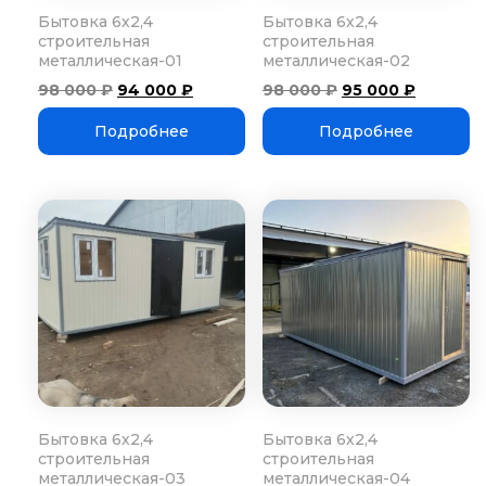
Бытовка 6х2,4
Бытовка 6х2,4
строительная
строительная
металлическая-01
металлическая-02
Первоначальная
Текущая
Первоначальная
Текуща
98 000
₽
94 000
₽
98 000
₽
95 000
₽
цена
цена:
цена
цена:
составляла
94
составляла
95
Подробнее
Подробнее
98
000 ₽.
98
000 ₽.
000 ₽.
000 ₽.
Бытовка 6х2,4
Бытовка 6х2,4
строительная
строительная
металлическая-03
металлическая-04