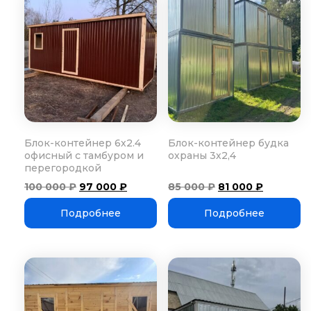
Блок-контейнер 6х2.4
Блок-контейнер будка
офисный с тамбуром и
охраны 3х2,4
перегородкой
Первоначальная
Текущая
Первоначальная
Текущая
100 000
₽
97 000
₽
85 000
₽
81 000
₽
цена
цена:
цена
цена:
составляла
97
составляла
81
Подробнее
Подробнее
100
000 ₽.
85
000 ₽.
000 ₽.
000 ₽.