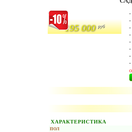
САД
.
-
-
195 000
руб
-
-
-
-
-
-
о
ХАРАКТЕРИСТИКА
ПОЛ