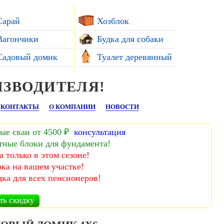
Сарай
Хозблок
Вагончики
Будка для собаки
Садовый домик
Туалет деревянный
ИЗВОДИТЕЛЯ!
КОНТАКТЫ
О КОМПАНИИ
НОВОСТИ
ые сваи от 4500 ₽
консультация
тные блоки для фундамента!
а только в этом сезоне!
рка на вашем участке!
дка для всех пенсионеров!
ть скидку