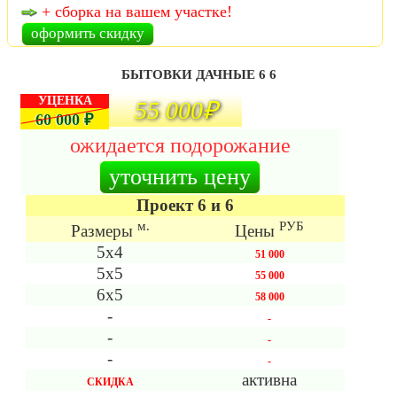
+ сборка на вашем участке!
оформить скидку
БЫТОВКИ ДАЧНЫЕ 6 6
УЦЕНКА
55 000₽
1
2
60 000 ₽
ожидается подорожание
уточнить цену
Проект 6 и 6
м.
РУБ
Размеры
Цены
5х4
51 000
5х5
55 000
6х5
58 000
-
-
-
-
-
-
активна
СКИДКА