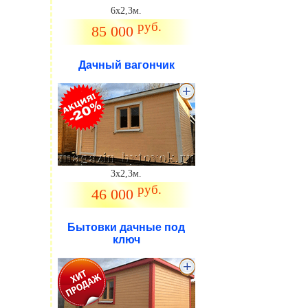
6х2,3м.
руб.
85 000
Дачный вагончик
.
3х2,3м.
руб.
46 000
Бытовки дачные под
ключ
.