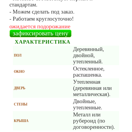
стандартам.
- Можем сделать под заказ.
- Работаем круглосуточно!
ожидается подорожание
зафиксировать цену
ХАРАКТЕРИСТИКА
Деревянный,
двойной,
ПОЛ
утепленный.
Остекленное,
ОКНО
распашенка.
Утепленная
(деревянная или
ДВЕРЬ
металлическая).
Двойные,
СТЕНЫ
утепленные.
Металл или
рубероид (по
КРЫША
договоренности).